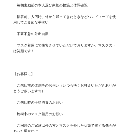
・毎朝出勤前の本人及び家族の検温と体調確認
・接客前、入店時、外から帰ってきたときなどハンドソープを使
用してこまめな手洗い
・不要不急の外出自粛
・マスク着用にて接客させていただいておりますが、マスクの下
は笑顔です！
【お客様に】
・ご来店前の体調等のお伺い（いつも快くお答えいただきありが
とうございます☆）
・ご来店時の手指消毒のお願い
・施術中のマスク着用のお願い
・ご同居のご家族以外の方とマスクを外した状態で接する機会が
あった場合には、